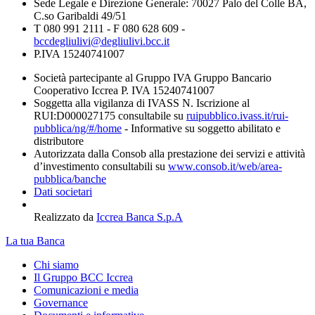
Sede Legale e Direzione Generale: 70027 Palo del Colle BA,
C.so Garibaldi 49/51
T 080 991 2111 - F 080 628 609 -
bccdegliulivi@degliulivi.bcc.it
P.IVA 15240741007
Società partecipante al Gruppo IVA Gruppo Bancario
Cooperativo Iccrea P. IVA 15240741007
Soggetta alla vigilanza di IVASS N. Iscrizione al
RUI:D000027175 consultabile su
ruipubblico.ivass.it/rui-
pubblica/ng/#/home
- Informative su soggetto abilitato e
distributore
Autorizzata dalla Consob alla prestazione dei servizi e attività
d’investimento consultabili su
www.consob.it/web/area-
pubblica/banche
Dati societari
Realizzato da
Iccrea Banca S.p.A
La tua Banca
Chi siamo
Il Gruppo BCC Iccrea
Comunicazioni e media
Governance