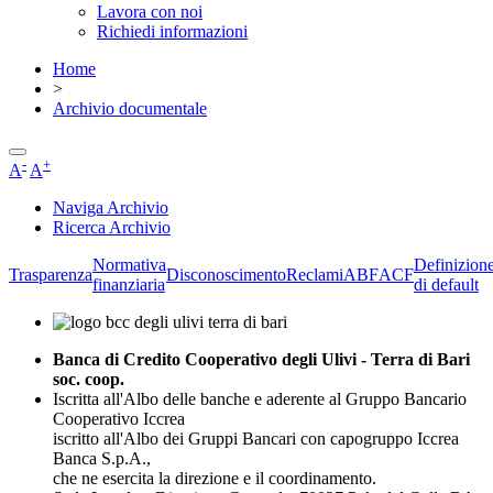
Lavora con noi
Richiedi informazioni
Home
>
Archivio documentale
-
+
A
A
Naviga Archivio
Ricerca Archivio
Normativa
Definizion
Trasparenza
Disconoscimento
Reclami
ABF
ACF
finanziaria
di default
Banca di Credito Cooperativo degli Ulivi - Terra di Bari
soc. coop.
Iscritta all'Albo delle banche e aderente al Gruppo Bancario
Cooperativo Iccrea
iscritto all'Albo dei Gruppi Bancari con capogruppo Iccrea
Banca S.p.A.,
che ne esercita la direzione e il coordinamento.