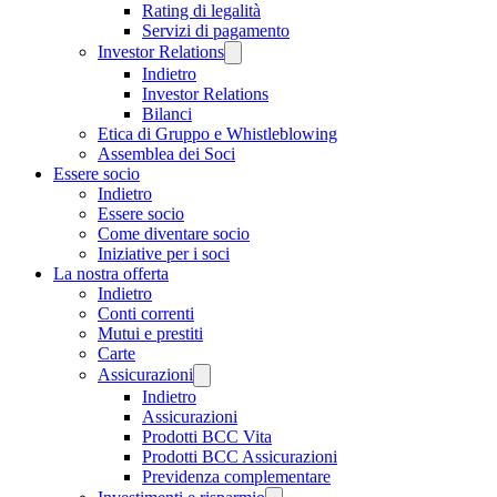
Rating di legalità
Servizi di pagamento
Investor Relations
Indietro
Investor Relations
Bilanci
Etica di Gruppo e Whistleblowing
Assemblea dei Soci
Essere socio
Indietro
Essere socio
Come diventare socio
Iniziative per i soci
La nostra offerta
Indietro
Conti correnti
Mutui e prestiti
Carte
Assicurazioni
Indietro
Assicurazioni
Prodotti BCC Vita
Prodotti BCC Assicurazioni
Previdenza complementare