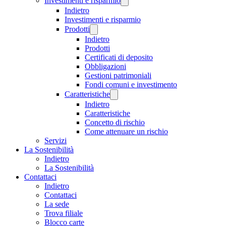
Investimenti e risparmio
Indietro
Investimenti e risparmio
Prodotti
Indietro
Prodotti
Certificati di deposito
Obbligazioni
Gestioni patrimoniali
Fondi comuni e investimento
Caratteristiche
Indietro
Caratteristiche
Concetto di rischio
Come attenuare un rischio
Servizi
La Sostenibilità
Indietro
La Sostenibilità
Contattaci
Indietro
Contattaci
La sede
Trova filiale
Blocco carte