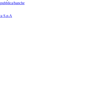
pubblica/banche
ca S.p.A