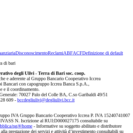
anziaria
Disconoscimento
Reclami
ABF
ACF
Definizione di default
tivo degli Ulivi - Terra di Bari soc. coop.
anche e aderente al Gruppo Bancario Cooperativo Iccrea
ppi Bancari con capogruppo Iccrea Banca S.p.A.,
ne e il coordinamento.
Generale: 70027 Palo del Colle BA, C.so Garibaldi 49/51
628 609 -
bccdegliulivi@degliulivi.bcc.it
 Gruppo IVA Gruppo Bancario Cooperativo Iccrea P. IVA 15240741007
di IVASS N. Iscrizione al RUI:D000027175 consultabile su
pubblica/ng/#/home
- Informative su soggetto abilitato e distributore
lla prestazione dei servizi e attività d’investimento consultabili su