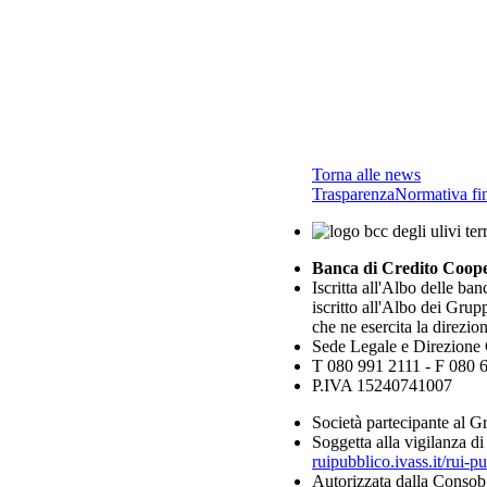
Torna alle news
Trasparenza
Normativa fin
Banca di Credito Coopera
Iscritta all'Albo delle b
iscritto all'Albo dei Gru
che ne esercita la direzio
Sede Legale e Direzione 
T 080 991 2111 - F 080 
P.IVA 15240741007
Società partecipante al
Soggetta alla vigilanza 
ruipubblico.ivass.it/rui-
Autorizzata dalla Consob a