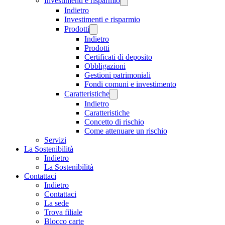
Investimenti e risparmio
Indietro
Investimenti e risparmio
Prodotti
Indietro
Prodotti
Certificati di deposito
Obbligazioni
Gestioni patrimoniali
Fondi comuni e investimento
Caratteristiche
Indietro
Caratteristiche
Concetto di rischio
Come attenuare un rischio
Servizi
La Sostenibilità
Indietro
La Sostenibilità
Contattaci
Indietro
Contattaci
La sede
Trova filiale
Blocco carte