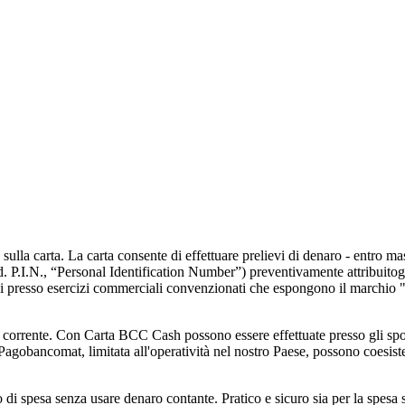
la carta. La carta consente di effettuare prelievi di denaro - entro massim
 P.I.N., “Personal Identification Number”) preventivamente attribuitogli
rvizi presso esercizi commerciali convenzionati che espongono il march
nto corrente. Con Carta BCC Cash possono essere effettuate presso gli sport
Pagobancomat, limitata all'operatività nel nostro Paese, possono coesist
i spesa senza usare denaro contante. Pratico e sicuro sia per la spesa 