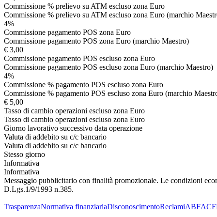
Commissione % prelievo su ATM escluso zona Euro
Commissione % prelievo su ATM escluso zona Euro (marchio Maestr
4%
Commissione pagamento POS zona Euro
Commissione pagamento POS zona Euro (marchio Maestro)
€ 3,00
Commissione pagamento POS escluso zona Euro
Commissione pagamento POS escluso zona Euro (marchio Maestro)
4%
Commissione % pagamento POS escluso zona Euro
Commissione % pagamento POS escluso zona Euro (marchio Maestr
€ 5,00
Tasso di cambio operazioni escluso zona Euro
Tasso di cambio operazioni escluso zona Euro
Giorno lavorativo successivo data operazione
Valuta di addebito su c/c bancario
Valuta di addebito su c/c bancario
Stesso giorno
Informativa
Informativa
Messaggio pubblicitario con finalità promozionale. Le condizioni econom
D.Lgs.1/9/1993 n.385.
Trasparenza
Normativa finanziaria
Disconoscimento
Reclami
ABF
ACF