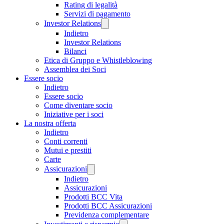
Rating di legalità
Servizi di pagamento
Investor Relations
Indietro
Investor Relations
Bilanci
Etica di Gruppo e Whistleblowing
Assemblea dei Soci
Essere socio
Indietro
Essere socio
Come diventare socio
Iniziative per i soci
La nostra offerta
Indietro
Conti correnti
Mutui e prestiti
Carte
Assicurazioni
Indietro
Assicurazioni
Prodotti BCC Vita
Prodotti BCC Assicurazioni
Previdenza complementare