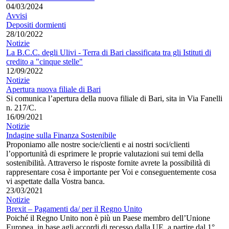
04/03/2024
Avvisi
Depositi dormienti
28/10/2022
Notizie
La B.C.C. degli Ulivi - Terra di Bari classificata tra gli Istituti di
credito a "cinque stelle"
12/09/2022
Notizie
Apertura nuova filiale di Bari
Si comunica l’apertura della nuova filiale di Bari, sita in Via Fanelli
n. 217/C.
16/09/2021
Notizie
Indagine sulla Finanza Sostenibile
Proponiamo alle nostre socie/clienti e ai nostri soci/clienti
l’opportunità di esprimere le proprie valutazioni sui temi della
sostenibilità. Attraverso le risposte fornite avrete la possibilità di
rappresentare cosa è importante per Voi e conseguentemente cosa
vi aspettate dalla Vostra banca.
23/03/2021
Notizie
Brexit – Pagamenti da/ per il Regno Unito
Poiché il Regno Unito non è più un Paese membro dell’Unione
Europea, in base agli accordi di recesso dalla UE, a partire dal 1°