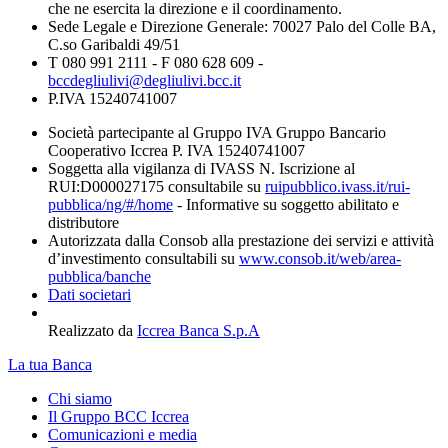
che ne esercita la direzione e il coordinamento.
Sede Legale e Direzione Generale: 70027 Palo del Colle BA,
C.so Garibaldi 49/51
T 080 991 2111 - F 080 628 609 -
bccdegliulivi@degliulivi.bcc.it
P.IVA 15240741007
Società partecipante al Gruppo IVA Gruppo Bancario
Cooperativo Iccrea P. IVA 15240741007
Soggetta alla vigilanza di IVASS N. Iscrizione al
RUI:D000027175 consultabile su
ruipubblico.ivass.it/rui-
pubblica/ng/#/home
- Informative su soggetto abilitato e
distributore
Autorizzata dalla Consob alla prestazione dei servizi e attività
d’investimento consultabili su
www.consob.it/web/area-
pubblica/banche
Dati societari
Realizzato da
Iccrea Banca S.p.A
La tua Banca
Chi siamo
Il Gruppo BCC Iccrea
Comunicazioni e media