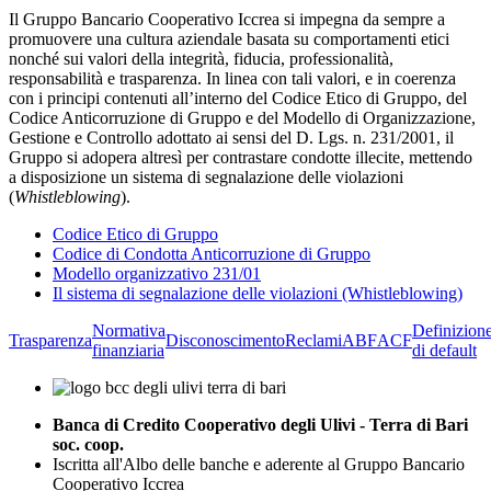
Il Gruppo Bancario Cooperativo Iccrea si impegna da sempre a
promuovere una cultura aziendale basata su comportamenti etici
nonché sui valori della integrità, fiducia, professionalità,
responsabilità e trasparenza. In linea con tali valori, e in coerenza
con i principi contenuti all’interno del Codice Etico di Gruppo, del
Codice Anticorruzione di Gruppo e del Modello di Organizzazione,
Gestione e Controllo adottato ai sensi del D. Lgs. n. 231/2001, il
Gruppo si adopera altresì per contrastare condotte illecite, mettendo
a disposizione un sistema di segnalazione delle violazioni
(
Whistleblowing
).
Codice Etico di Gruppo
Codice di Condotta Anticorruzione di Gruppo
Modello organizzativo 231/01
Il sistema di segnalazione delle violazioni (Whistleblowing)
Normativa
Definizion
Trasparenza
Disconoscimento
Reclami
ABF
ACF
finanziaria
di default
Banca di Credito Cooperativo degli Ulivi - Terra di Bari
soc. coop.
Iscritta all'Albo delle banche e aderente al Gruppo Bancario
Cooperativo Iccrea