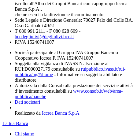
iscritto all'Albo dei Gruppi Bancari con capogruppo Iccrea
Banca S.p.A.,
che ne esercita la direzione e il coordinamento.
Sede Legale e Direzione Generale: 70027 Palo del Colle BA,
C.so Garibaldi 49/51
T 080 991 2111 - F 080 628 609 -
bccdegliulivi@degliulivi.bcc.it
P.IVA 15240741007
Società partecipante al Gruppo IVA Gruppo Bancario
Cooperativo Iccrea P. IVA 15240741007
Soggetta alla vigilanza di IVASS N. Iscrizione al
RUI:D000027175 consultabile su
ruipubblico.ivass.it/rui-
pubblica/ng/#/home
- Informative su soggetto abilitato e
distributore
Autorizzata dalla Consob alla prestazione dei servizi e attività
d’investimento consultabili su
www.consob.it/web/area-
pubblica/banche
Dati societari
Realizzato da
Iccrea Banca S.p.A
La tua Banca
Chi siamo