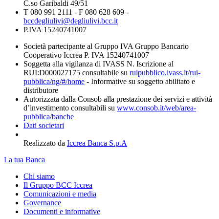
C.so Garibaldi 49/51
T 080 991 2111 - F 080 628 609 -
bccdegliulivi@degliulivi.bcc.it
P.IVA 15240741007
Società partecipante al Gruppo IVA Gruppo Bancario
Cooperativo Iccrea P. IVA 15240741007
Soggetta alla vigilanza di IVASS N. Iscrizione al
RUI:D000027175 consultabile su
ruipubblico.ivass.it/rui-
pubblica/ng/#/home
- Informative su soggetto abilitato e
distributore
Autorizzata dalla Consob alla prestazione dei servizi e attività
d’investimento consultabili su
www.consob.it/web/area-
pubblica/banche
Dati societari
Realizzato da
Iccrea Banca S.p.A
La tua Banca
Chi siamo
Il Gruppo BCC Iccrea
Comunicazioni e media
Governance
Documenti e informative