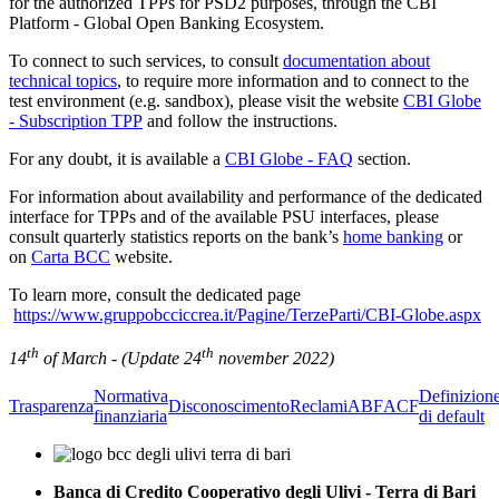
for the authorized TPPs for PSD2 purposes, through the CBI
Platform - Global Open Banking Ecosystem.
To connect to such services, to consult
documentation about
technical topics
, to require more information and to connect to the
test environment (e.g. sandbox), please visit the website
CBI Globe
- Subscription TPP
and follow the instructions.
For any doubt, it is available a
CBI Globe - FAQ
section.
For information about availability and performance of the dedicated
interface for TPPs and of the available PSU interfaces, please
consult quarterly statistics reports on the bank’s
home banking
or
on
Carta BCC
website.
To learn more, consult the dedicated page
https://www.gruppobcciccrea.it/Pagine/TerzeParti/CBI-Globe.aspx
th
th
14
of March - (Update 24
november 2022)
Normativa
Definizion
Trasparenza
Disconoscimento
Reclami
ABF
ACF
finanziaria
di default
Banca di Credito Cooperativo degli Ulivi - Terra di Bari