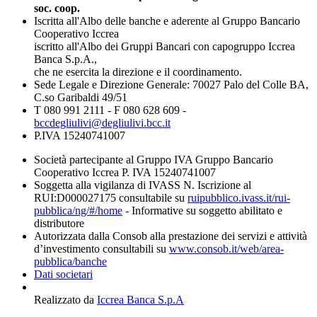
soc. coop.
Iscritta all'Albo delle banche e aderente al Gruppo Bancario
Cooperativo Iccrea
iscritto all'Albo dei Gruppi Bancari con capogruppo Iccrea
Banca S.p.A.,
che ne esercita la direzione e il coordinamento.
Sede Legale e Direzione Generale: 70027 Palo del Colle BA,
C.so Garibaldi 49/51
T 080 991 2111 - F 080 628 609 -
bccdegliulivi@degliulivi.bcc.it
P.IVA 15240741007
Società partecipante al Gruppo IVA Gruppo Bancario
Cooperativo Iccrea P. IVA 15240741007
Soggetta alla vigilanza di IVASS N. Iscrizione al
RUI:D000027175 consultabile su
ruipubblico.ivass.it/rui-
pubblica/ng/#/home
- Informative su soggetto abilitato e
distributore
Autorizzata dalla Consob alla prestazione dei servizi e attività
d’investimento consultabili su
www.consob.it/web/area-
pubblica/banche
Dati societari
Realizzato da
Iccrea Banca S.p.A