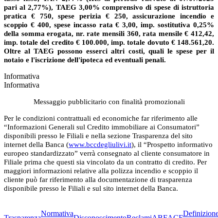
pari al 2,77%), TAEG 3,00% comprensivo di spese di istruttoria
pratica € 750, spese perizia € 250, assicurazione incendio e
scoppio € 400, spese incasso rata € 3,00, imp. sostitutiva 0,25%
della somma erogata, nr. rate mensili 360, rata mensile € 412,42,
imp. totale del credito € 100.000, imp. totale dovuto € 148.561,20.
Oltre al TAEG possono esserci altri costi, quali le spese per il
notaio e l'iscrizione dell'ipoteca ed eventuali penali.
Informativa
Informativa
Messaggio pubblicitario con finalità promozionali
Per le condizioni contrattuali ed economiche far riferimento alle
“Informazioni Generali sul Credito immobiliare ai Consumatori”
disponibili presso le Filiali e nella sezione Trasparenza del sito
internet della Banca (
www.bccdegliulivi.it
), il “Prospetto informativo
europeo standardizzato” verrà consegnato al cliente consumatore in
Filiale prima che questi sia vincolato da un contratto di credito. Per
maggiori informazioni relative alla polizza incendio e scoppio il
cliente può far riferimento alla documentazione di trasparenza
disponibile presso le Filiali e sul sito internet della Banca.
Normativa
Definizion
Trasparenza
Disconoscimento
Reclami
ABF
ACF