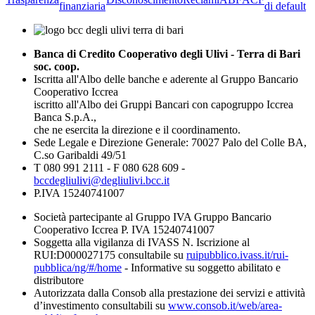
finanziaria
di default
Banca di Credito Cooperativo degli Ulivi - Terra di Bari
soc. coop.
Iscritta all'Albo delle banche e aderente al Gruppo Bancario
Cooperativo Iccrea
iscritto all'Albo dei Gruppi Bancari con capogruppo Iccrea
Banca S.p.A.,
che ne esercita la direzione e il coordinamento.
Sede Legale e Direzione Generale: 70027 Palo del Colle BA,
C.so Garibaldi 49/51
T 080 991 2111 - F 080 628 609 -
bccdegliulivi@degliulivi.bcc.it
P.IVA 15240741007
Società partecipante al Gruppo IVA Gruppo Bancario
Cooperativo Iccrea P. IVA 15240741007
Soggetta alla vigilanza di IVASS N. Iscrizione al
RUI:D000027175 consultabile su
ruipubblico.ivass.it/rui-
pubblica/ng/#/home
- Informative su soggetto abilitato e
distributore
Autorizzata dalla Consob alla prestazione dei servizi e attività
d’investimento consultabili su
www.consob.it/web/area-