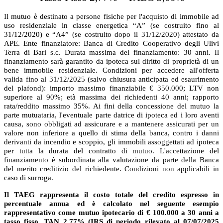
Il mutuo è destinato a persone fisiche per l'acquisto di immobile ad
uso residenziale in classe energetica “A” (se costruito fino al
31/12/2020) e “A4” (se costruito dopo il 31/12/2020) attestato da
APE. Ente finanziatore: Banca di Credito Cooperativo degli Ulivi
Terra di Bari s.c. Durata massima del finanziamento: 30 anni. Il
finanziamento sarà garantito da ipoteca sul diritto di proprietà di un
bene immobile residenziale. Condizioni per accedere all'offerta
valida fino al 31/12/2025 (salvo chiusura anticipata ed esaurimento
del plafond): importo massimo finanziabile € 350.000; LTV non
superiore al 90%; età massima dei richiedenti 40 anni; rapporto
rata/reddito massimo 35%. Ai fini della concessione del mutuo la
parte mutuataria, l'eventuale parte datrice di ipoteca ed i loro aventi
causa, sono obbligati ad assicurare e a mantenere assicurati per un
valore non inferiore a quello di stima della banca, contro i danni
derivanti da incendio e scoppio, gli immobili assoggettati ad ipoteca
per tutta la durata del contratto di mutuo. L'accettazione del
finanziamento è subordinata alla valutazione da parte della Banca
del merito creditizio del richiedente. Condizioni non applicabili in
caso di surroga.
Il TAEG rappresenta il costo totale del credito espresso in
percentuale annua ed è calcolato nel seguente esempio
rappresentativo come mutuo ipotecario di € 100.000 a 30 anni a
tasso fisso, TAN 2,77% (IRS di periodo rilevato al 07/07/2025