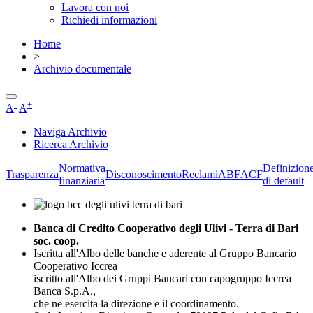
Lavora con noi
Richiedi informazioni
Home
>
Archivio documentale
-
+
A
A
Naviga Archivio
Ricerca Archivio
Normativa
Definizion
Trasparenza
Disconoscimento
Reclami
ABF
ACF
finanziaria
di default
Banca di Credito Cooperativo degli Ulivi - Terra di Bari
soc. coop.
Iscritta all'Albo delle banche e aderente al Gruppo Bancario
Cooperativo Iccrea
iscritto all'Albo dei Gruppi Bancari con capogruppo Iccrea
Banca S.p.A.,
che ne esercita la direzione e il coordinamento.