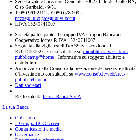
Sede Legale e Direzione Generale: 70027 Palo del Colle BA,
C.so Garibaldi 49/51
T 080 991 2111 - F 080 628 609 -
bccdegliulivi@degliulivi.bcc.it
P.IVA 15240741007
Società partecipante al Gruppo IVA Gruppo Bancario
Cooperativo Iccrea P. IVA 15240741007
Soggetta alla vigilanza di IVASS N. Iscrizione al
RUI:D000027175 consultabile su
ruipubblico.ivass.it/rui-
pubblica/ng/#/home
- Informative su soggetto abilitato e
distributore
Autorizzata dalla Consob alla prestazione dei servizi e attività
d’investimento consultabili su
www.consob.it/web/area-
pubblica/banche
Dati societari
Realizzato da
Iccrea Banca S.p.A
La tua Banca
Chi siamo
Il Gruppo BCC Iccrea
Comunicazioni e media
Governance