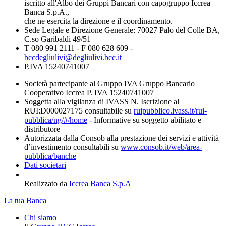
iscritto all'Albo dei Gruppi Bancari con capogruppo Iccrea
Banca S.p.A.,
che ne esercita la direzione e il coordinamento.
Sede Legale e Direzione Generale: 70027 Palo del Colle BA,
C.so Garibaldi 49/51
T 080 991 2111 - F 080 628 609 -
bccdegliulivi@degliulivi.bcc.it
P.IVA 15240741007
Società partecipante al Gruppo IVA Gruppo Bancario
Cooperativo Iccrea P. IVA 15240741007
Soggetta alla vigilanza di IVASS N. Iscrizione al
RUI:D000027175 consultabile su
ruipubblico.ivass.it/rui-
pubblica/ng/#/home
- Informative su soggetto abilitato e
distributore
Autorizzata dalla Consob alla prestazione dei servizi e attività
d’investimento consultabili su
www.consob.it/web/area-
pubblica/banche
Dati societari
Realizzato da
Iccrea Banca S.p.A
La tua Banca
Chi siamo