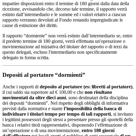
impartire disposizioni entro il termine di 180 giorni dalla data della
ricezione, avvisandolo che, decorso tale termine, il rapporto verrà
estinto dall’intermediario e le somme ed i valori relativi a ciascun
rapporto verranno devoluti al Fondo restando impregiudicate le
cause di estinzione dei diritti.
Il rapporto “dormiente” non verrà estinto dall’intermediario se, entro
il predetto termine di 180 giorni, verrà effettuata un'operazione o
movimentazione ad iniziativa del titolare del rapporto o di terzi da
questo delegati, escluso l'intermediario non specificatamente
delegato in forma scritta.
Depositi al portatore “dormienti”
Anche i rapporti di
deposito al portatore (es: libretti al portatore)
,
il cui saldo sia superiore ad € 100,00 e che
non risultano
movimentati da oltre dieci anni
, sono destinatari della disciplina
dei depositi “dormienti”. Nel rispetto degli obblighi di informativa
previsti dalla normativa e stante
l’impossibilità della banca di
individuare i titolari tempo per tempo di tali rapporti
, si invitano
i legittimi possessori degli stessi a presentare presso gli sportelli della
banca i relativi titoli rappresentativi, disponendo l’effettuazione di
un’operazione o di una movimentazione,
entro 180 giorni
dall’affissione
nei locali aperti al pubblico di ogni succursale
di un